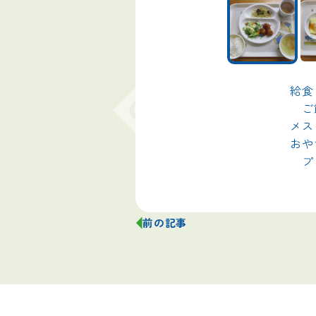
給食

　ご
メス
おや
　プリン
前の記事