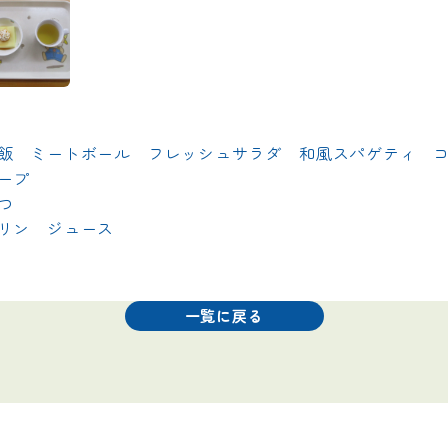
飯　ミートボール　フレッシュサラダ　和風スパゲティ　
ープ

つ

　ジュース                    
一覧に戻る