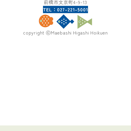
前橋市文京町4-9-13
TEL：027-221-5001
copyright ⓒMaebashi Higashi Hoikuen