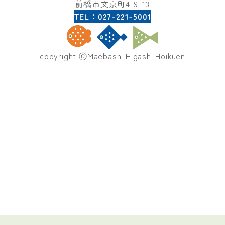
前橋市文京町4-9-13
TEL：027-221-5001
copyright ⓒMaebashi Higashi Hoikuen