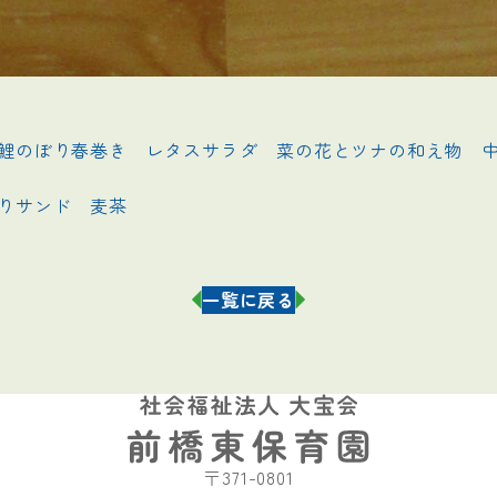
鯉のぼり春巻き　レタスサラダ　菜の花とツナの和え物　中
ド　麦茶                    
一覧に戻る
〒371-0801