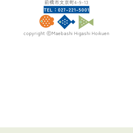
前橋市文京町4-9-13
TEL：027-221-5001
copyright ⓒMaebashi Higashi Hoikuen